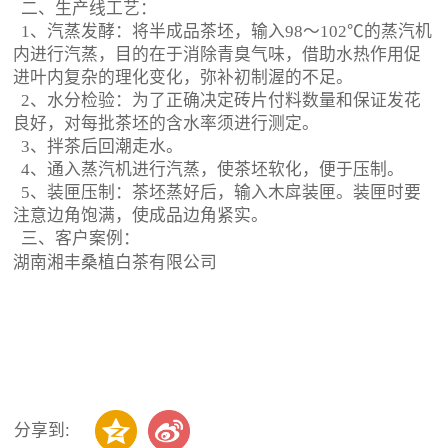
二、生产线工艺：
1、汽蒸发酵：将半成品茶坯，输入98～102℃的蒸汽机
内进行汽蒸，目的在于消除青臭气味，借助水热作用促
进叶内复杂的理化变化，弥补初制渥的不足。
2、
水分检验：为了正确决定砖片付料数量和保证发花
良好，对每批茶坯的含水率须进行测定。
3、
拌茶后回潮走水
。
4、
通入蒸汽机进行汽蒸，使茶坯软化，便于压制。
5、
装匣压制：茶坯蒸好后，输入木戽装匣。装匣时要
注意边角饱满，使成品边角紧实。
三、客户案例：
湖南湘丰桑植白茶有限公司
分享到: