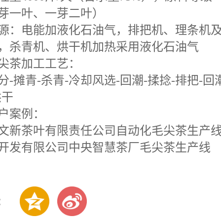
芽一叶、一芽二叶）
源：电能加液化石油气，排把机、理条机
，杀青机、烘干机加热采用液化石油气
尖茶加工工艺：
分
-
摊青
-
杀青
-
冷却风选
-
回潮
-
揉捻
-
排把
-
回
烘干
户案例：
文新茶叶有限责任公司自动化毛尖茶生产
开发有限公司中央智慧茶厂毛尖茶生产线
: