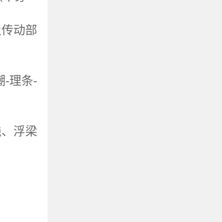
及传动部
潮
-
理条
-
线、浮梁