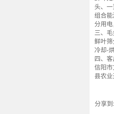
头、一
组合能
分用电
三、毛
鲜叶筛
冷却
-
四、客
信阳市
县农业
分享到