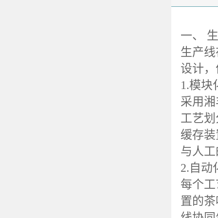
一、 
生产线
设计，
1.
模块
采用湘
工艺划
缓存装
与人工
2.
自动
每个工
置的茶
线协同