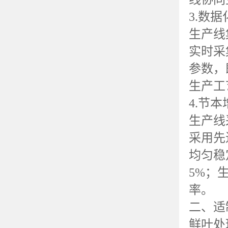
3.
数据
生产线
实时采
参数，
生产工
4.
节本
生产线
采用先
均匀稳
5%
；
率。
二、适
鲜叶处