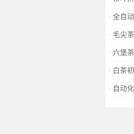
全自
毛尖
六堡
白茶
自动